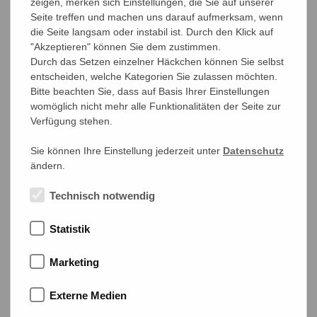
waren im Einzelnen: In Gold die 5, 10, und 20 Mark-
zeigen, merken sich Einstellungen, die Sie auf unserer
Stücke, in Silber 2, 3 und 5 Mark-Stücke. Vor der
Seite treffen und machen uns darauf aufmerksam, wenn
Reichsmark gab es die Währung Schilling. Mit Beginn
die Seite langsam oder instabil ist. Durch den Klick auf
der Weimarer Republik ging leider auch das
"Akzeptieren" können Sie dem zustimmen.
Münzenland Hamburg zu Ende.
Durch das Setzen einzelner Häckchen können Sie selbst
entscheiden, welche Kategorien Sie zulassen möchten.
Bitte beachten Sie, dass auf Basis Ihrer Einstellungen
womöglich nicht mehr alle Funktionalitäten der Seite zur
Verfügung stehen.
Sie können Ihre Einstellung jederzeit unter
Datenschutz
ändern.
Technisch notwendig
Statistik
Marketing
Externe Medien