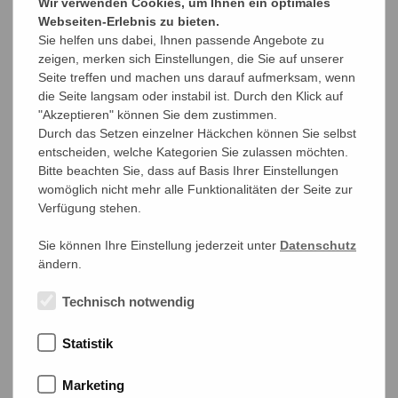
Wir verwenden Cookies, um Ihnen ein optimales
offre
Webseiten-Erlebnis zu bieten.
Sie helfen uns dabei, Ihnen passende Angebote zu
bisected, halved
zeigen, merken sich Einstellungen, die Sie auf unserer
Seite treffen und machen uns darauf aufmerksam, wenn
halbiert
die Seite langsam oder instabil ist. Durch den Klick auf
"Akzeptieren" können Sie dem zustimmen.
coupé en deux
Durch das Setzen einzelner Häckchen können Sie selbst
entscheiden, welche Kategorien Sie zulassen möchten.
blackprint
Bitte beachten Sie, dass auf Basis Ihrer Einstellungen
womöglich nicht mehr alle Funktionalitäten der Seite zur
Schwarzdruck
Verfügung stehen.
--
Sie können Ihre Einstellung jederzeit unter
Datenschutz
ändern.
blank field
Technisch notwendig
Leerfeld
Statistik
espace blanc
block of four
Marketing