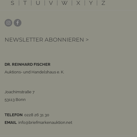
S
|
T
|
U
|
V
|
W
|
X
|
Y
|
Z
NEWSLETTER ABONNIEREN >
DR. REINHARD FISCHER
Auktions- und Handelshaus e. K.
Joachimstraße 7
53113 Bonn
TELEFON
0228 26 31 30
EMAIL
info@briefmarkenauktion.net