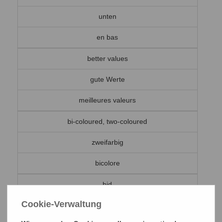
unten
en bas
better values
gute Werte
meilleures valeurs
bi-coloured, two-coloured
zweifarbig
bicolore
bid
Cookie-Verwaltung
Gebot