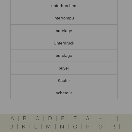
unterbrochen
interrompu
burelage
Unterdruck
burelage
buyer
Käufer
acheteur
A
|
B
|
C
|
D
|
E
|
F
|
G
|
H
|
I
|
J
|
K
|
L
|
M
|
N
|
O
|
P
|
Q
|
R
|