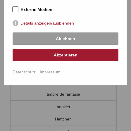
Viererblock
Externe Medien
bloc de quartre
Details anzeigen/ausblenden
bogus issue
Ablehnen
Schwindelausgabe
Akzeptieren
--
bogus stamp
Datenschutz
Impressum
Phantasiemarke
timbre de fantasie
booklet
Heftchen