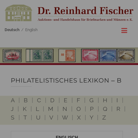
Deutsch
/
English
PHILATELISTISCHES LEXIKON ‒ B
A
|
B
|
C
|
D
|
E
|
F
|
G
|
H
|
I
|
J
|
K
|
L
|
M
|
N
|
O
|
P
|
Q
|
R
|
S
|
T
|
U
|
V
|
W
|
X
|
Y
|
Z
ENGLISCH